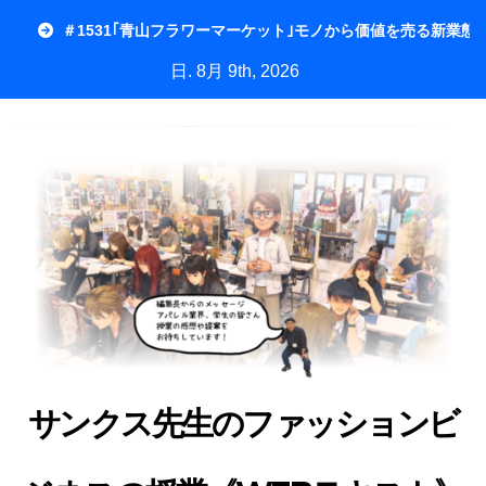
内
＃1531｢青山フラワーマーケット｣モノから価値を売る新業態
容
日. 8月 9th, 2026
を
ス
キ
ッ
プ
サンクス先生のファッションビ