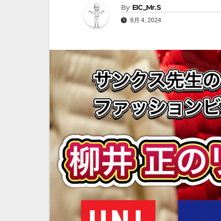
By
EIC_Mr.S
8月 4, 2024