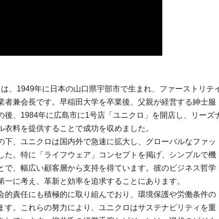
）は、1949年に日本の山口県宇部市で生まれ、ファーストリテ
業者兼会長です。早稲田大学を卒業後、父親が経営する紳士服
後、1984年に広島市に1号店「ユニクロ」を開店し、リーズ
ル衣料を提供することで成功を収めました。
の下、ユニクロは国内外で急速に拡大し、グローバルなファッ
した。特に「ライフウェア」コンセプトを掲げ、シンプルで機
とで、幅広い顧客層から支持を得ています。彼のビジネス哲学
第一に考え、革新と効率を追求することにあります。
会的責任にも積極的に取り組んでおり、環境保護や労働条件の
ます。これらの努力により、ユニクロはサステナビリティを重