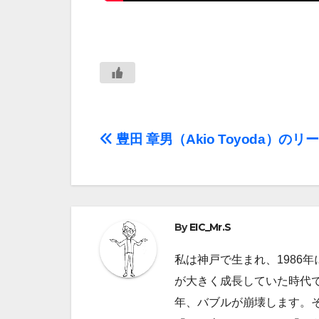
投
豊田 章男（Akio Toyoda）のリ
稿
ナ
ビ
By
EIC_Mr.S
ゲ
私は神戸で生まれ、1986
が大きく成長していた時代で
ー
年、バブルが崩壊します。