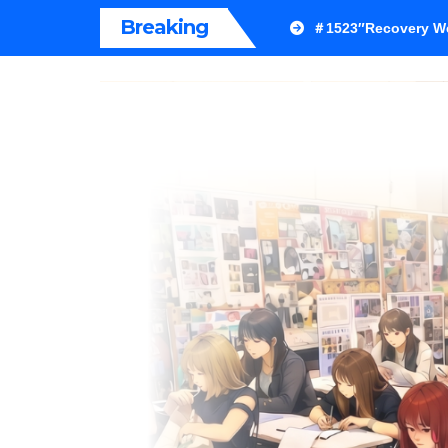
内
Breaking
＃1523″Recovery We
容
を
ス
キ
ッ
プ