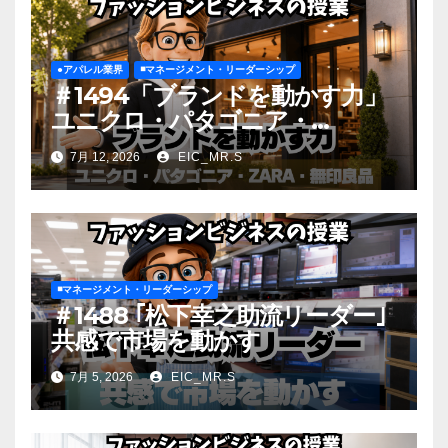
●アパレル業界
◾️マネージメント・リーダーシップ
＃1494「ブランドを動かす力」
ユニクロ・パタゴニア・
ZARA・無印良品
7月 12, 2026
EIC_MR.S
◾️マネージメント・リーダーシップ
＃1488 ｢松下幸之助流リーダー｣
共感で市場を動かす
7月 5, 2026
EIC_MR.S