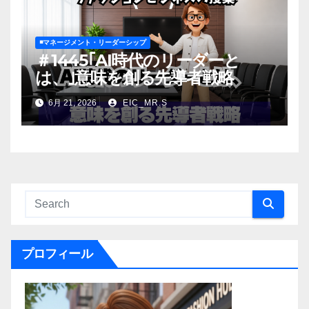
◾️マネージメント・リーダーシップ
＃1445｢AI時代のリーダーと
は、｣意味を創る先導者戦略
6月 21, 2026
EIC_MR.S
プロフィール