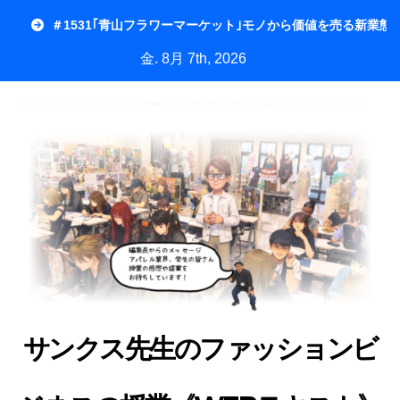
内
＃1531｢青山フラワーマーケット｣モノから価値を売る新業態
容
金. 8月 7th, 2026
を
ス
キ
ッ
プ
サンクス先生のファッションビ