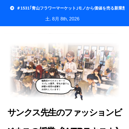
内
＃1531｢青山フラワーマーケット｣モノから価値を売る新業態
容
土. 8月 8th, 2026
を
ス
キ
ッ
プ
サンクス先生のファッションビ