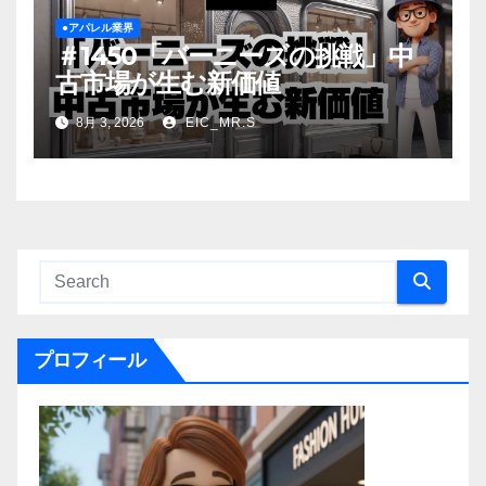
●アパレル業界
＃1450「バーニーズの挑戦」中
古市場が生む新価値
8月 3, 2026
EIC_MR.S
プロフィール