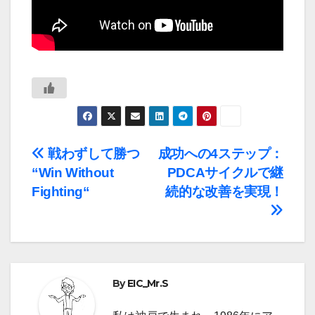
投
戦わずして勝つ
成功への4ステップ：
“Win Without
PDCAサイクルで継
稿
Fighting“
続的な改善を実現！
ナ
ビ
ゲ
By
EIC_Mr.S
ー