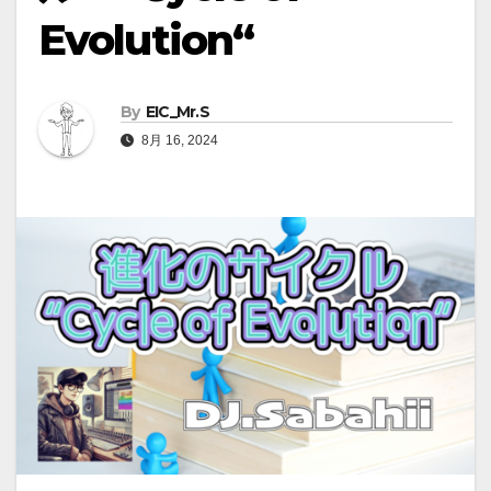
Evolution“
By
EIC_Mr.S
8月 16, 2024