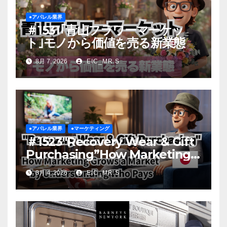
●アパレル業界
＃1531｢青山フラワーマーケッ
ト｣モノから価値を売る新業態
8月 7, 2026
EIC_MR.S
●アパレル業界
●マーケティング
＃1523″Recovery Wear & Gift
Purchasing”How Marketing
Grows a Market by
8月 4, 2026
EIC_MR.S
Understanding Who Pays