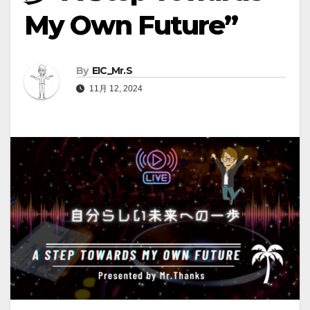
My Own Future”
By
EIC_Mr.S
11月 12, 2024