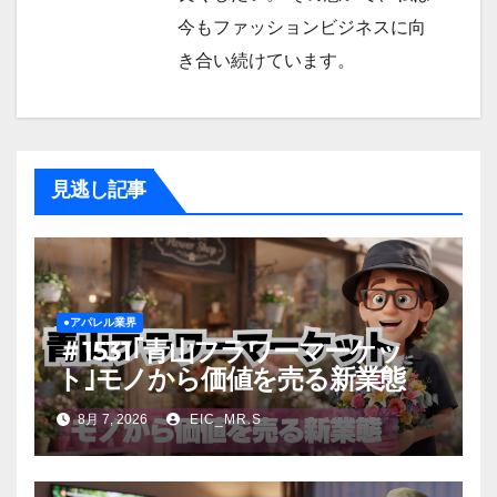
今もファッションビジネスに向
き合い続けています。
見逃し記事
●アパレル業界
＃1531｢青山フラワーマーケッ
ト｣モノから価値を売る新業態
8月 7, 2026
EIC_MR.S