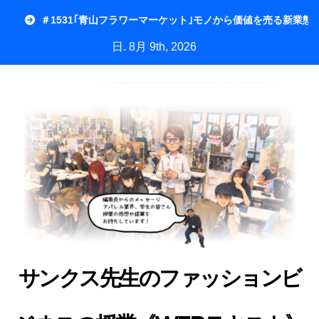
内
＃1531｢青山フラワーマーケット｣モノから価値を売る新業態
容
日. 8月 9th, 2026
を
ス
キ
ッ
プ
サンクス先生のファッションビ