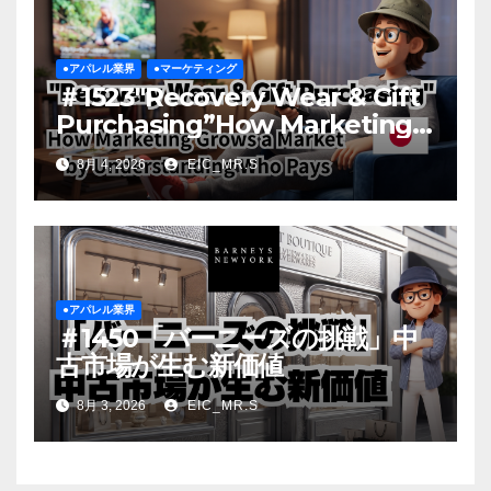
●アパレル業界
●マーケティング
＃1523″Recovery Wear & Gift
Purchasing”How Marketing
Grows a Market by
8月 4, 2026
EIC_MR.S
Understanding Who Pays
●アパレル業界
＃1450「バーニーズの挑戦」中
古市場が生む新価値
8月 3, 2026
EIC_MR.S