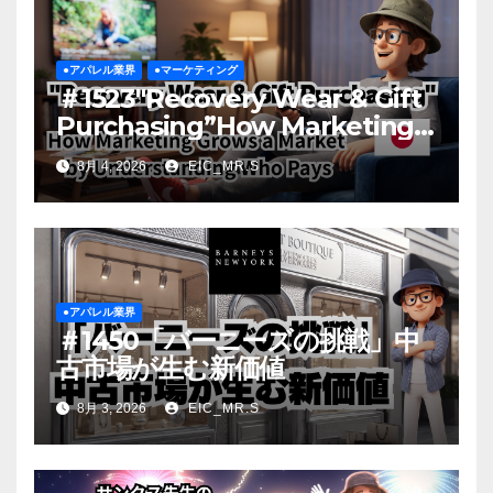
●アパレル業界
●マーケティング
＃1523″Recovery Wear & Gift
Purchasing”How Marketing
Grows a Market by
8月 4, 2026
EIC_MR.S
Understanding Who Pays
●アパレル業界
＃1450「バーニーズの挑戦」中
古市場が生む新価値
8月 3, 2026
EIC_MR.S