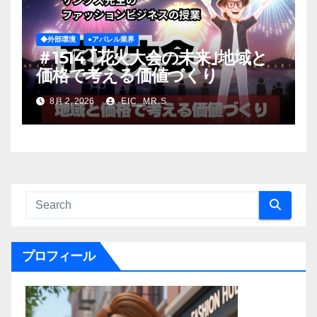
◆外部環境
●アパレル業界
＃1514 ｢花火大会の未来｣地域と
価格で考える価値づくり
8月 2, 2026
EIC_MR.S
プロフィール