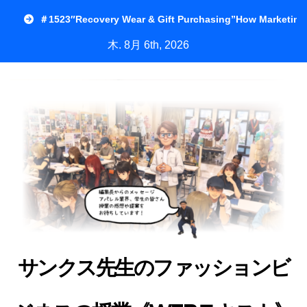
内
＃1523″Recovery Wear & Gift Purchasing”How Marketing
容
木. 8月 6th, 2026
を
ス
キ
ッ
プ
サンクス先生のファッションビ