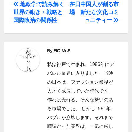
投
地政学で読み解く
在日中国人が創る市
世界の動き・戦略と
場 新たな文化コミ
稿
国際政治の関係性
ュニティー
ナ
ビ
By
EIC_Mr.S
ゲ
ー
私は神戸で生まれ、1986年にア
パレル業界に入りました。当時
シ
の日本は、ファッション業界が
ョ
大きく成長していた時代です。
作れば売れる、そんな勢いのあ
ン
る市場でした。 しかし1991年、
バブルが崩壊します。それまで
順調だった業界は、一気に厳し