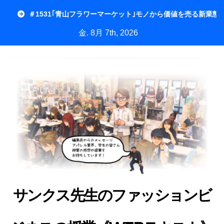
内
＃1531｢青山フラワーマーケット｣モノから価値を売る新業態
容
金. 8月 7th, 2026
を
ス
キ
ッ
プ
サンクス先生のファッションビ