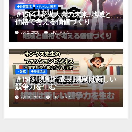
◆外部環境
●アパレル業界
＃1514 ｢花火大会の未来｣地域と
価格で考える価値づくり
8月 2, 2026
EIC_MR.S
・脅威
◆外部環境
＃1513｢規制と成長｣規制は新しい
競争力を生む
7月 30, 2026
EIC_MR.S