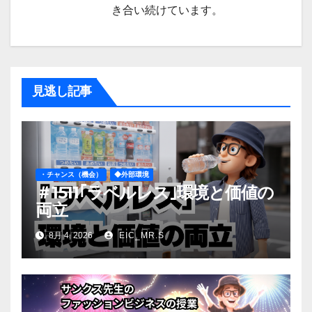
き合い続けています。
見逃し記事
・チャンス（機会）
◆外部環境
＃1511｢ラベルレス｣環境と価値の
両立
8月 4, 2026
EIC_MR.S