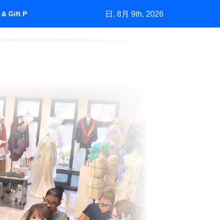
日. 8月 9th, 2026
& Gift Purchasing”How Marketing Grows a Market by Understan