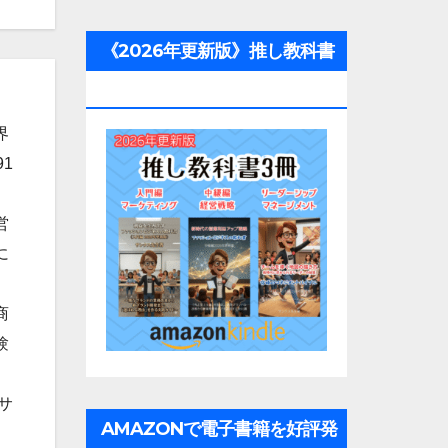
《2026年更新版》推し教科書
3冊
界
1
営
に
商
験
サ
AMAZONで電子書籍を好評発