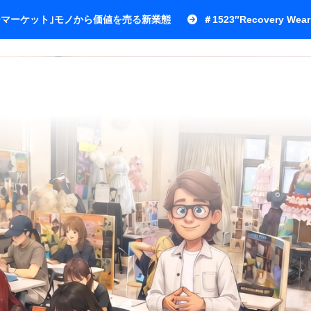
ワーマーケット｣モノから価値を売る新業態
＃1523″Recovery Wear 