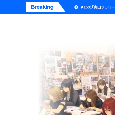
内
Breaking
＃1531｢青山フラ
容
を
ス
キ
ッ
プ