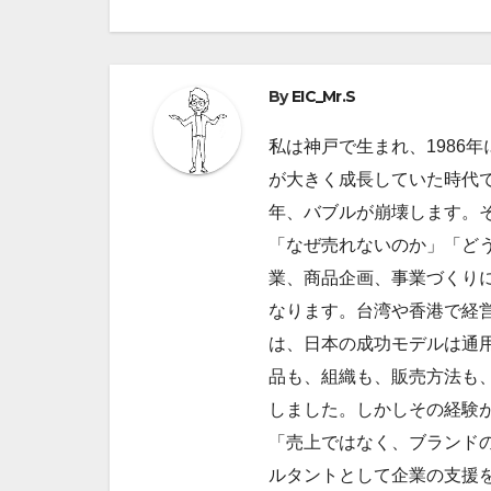
ナ
ビ
By
EIC_Mr.S
ゲ
私は神戸で生まれ、1986
ー
が大きく成長していた時代で
シ
年、バブルが崩壊します。
ョ
「なぜ売れないのか」「ど
業、商品企画、事業づくり
ン
なります。台湾や香港で経
は、日本の成功モデルは通
品も、組織も、販売方法も
しました。しかしその経験
「売上ではなく、ブランドの
ルタントとして企業の支援