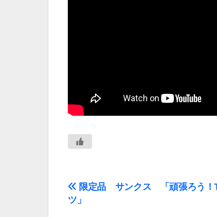
投
限定品 サンクス 「頑張ろう！
ツ」
稿