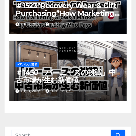
＃1523″Recovery Wear & Gift
Purchasing”How Marketing
Grows a Market by
8月 4, 2026
EIC_MR.S
Understanding Who Pays
●アパレル業界
＃1450「バーニーズの挑戦」中
古市場が生む新価値
8月 3, 2026
EIC_MR.S