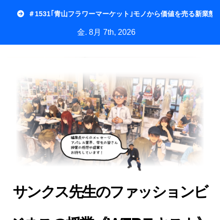
内
＃1531｢青山フラワーマーケット｣モノから価値を売る新業態
容
金. 8月 7th, 2026
を
ス
キ
ッ
プ
サンクス先生のファッションビ