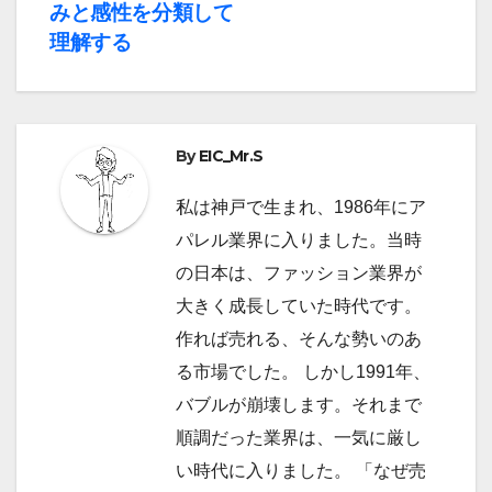
稿
みと感性を分類して
ナ
理解する
ビ
ゲ
By
EIC_Mr.S
ー
私は神戸で生まれ、1986年にア
シ
パレル業界に入りました。当時
ョ
の日本は、ファッション業界が
大きく成長していた時代です。
ン
作れば売れる、そんな勢いのあ
る市場でした。 しかし1991年、
バブルが崩壊します。それまで
順調だった業界は、一気に厳し
い時代に入りました。 「なぜ売