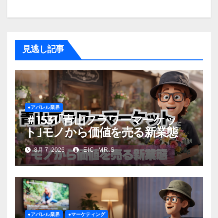
見逃し記事
●アパレル業界
＃1531｢青山フラワーマーケッ
ト｣モノから価値を売る新業態
8月 7, 2026
EIC_MR.S
●アパレル業界
●マーケティング