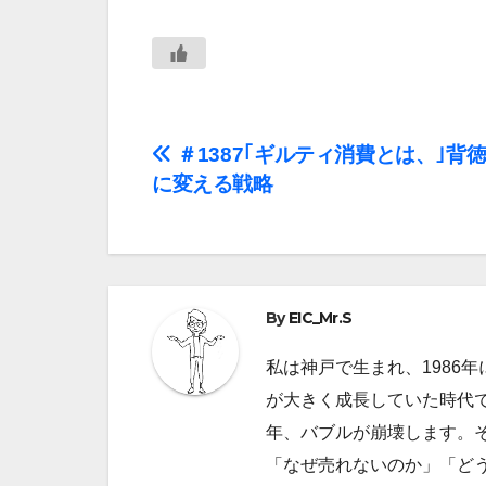
投
＃1387｢ギルティ消費とは、｣背
に変える戦略
稿
ナ
ビ
By
EIC_Mr.S
ゲ
私は神戸で生まれ、1986
ー
が大きく成長していた時代で
シ
年、バブルが崩壊します。
ョ
「なぜ売れないのか」「ど