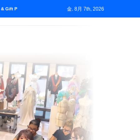
金. 8月 7th, 2026
& Gift Purchasing”How Marketing Grows a Market by Understan