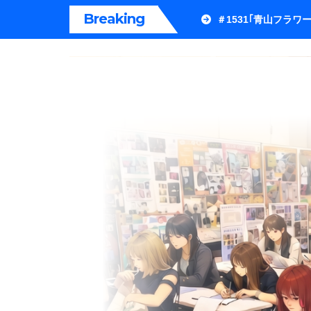
内
Breaking
＃1531｢青山フラ
容
を
ス
キ
ッ
プ