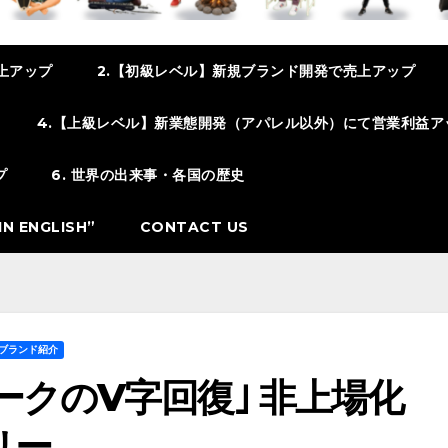
上アップ
2.【初級レベル】新規ブランド開発で売上アップ
4.【上級レベル】新業態開発（アパレル以外）にて営業利益ア
プ
6. 世界の出来事・各国の歴史
N ENGLISH”
CONTACT US
ブランド紹介
ピークのV字回復｣ 非上場化
リー