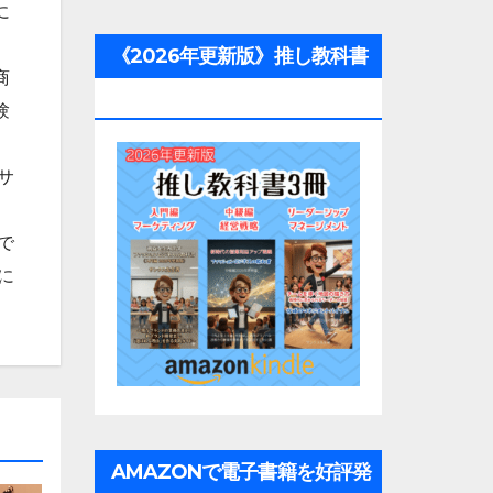
に
《2026年更新版》推し教科書
商
3冊
験
サ
で
に
AMAZONで電子書籍を好評発