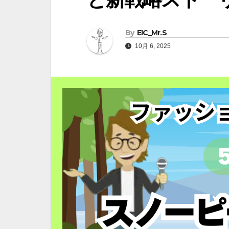
By
EIC_Mr.S
10月 6, 2025