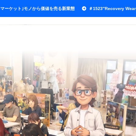
ワーマーケット｣モノから価値を売る新業態
＃1523″Recovery Wear 