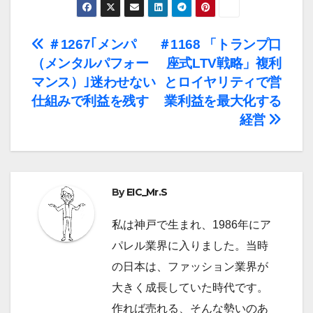
投
＃1267｢メンパ
＃1168 「トランプ口
（メンタルパフォー
座式LTV戦略」複利
稿
マンス）｣迷わせない
とロイヤリティで営
ナ
仕組みで利益を残す
業利益を最大化する
経営
ビ
ゲ
ー
By
EIC_Mr.S
シ
私は神戸で生まれ、1986年にア
ョ
パレル業界に入りました。当時
の日本は、ファッション業界が
ン
大きく成長していた時代です。
作れば売れる、そんな勢いのあ