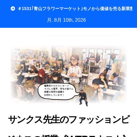
内
＃1531｢青山フラワーマーケット｣モノから価値を売る新業態
容
月. 8月 10th, 2026
を
ス
キ
ッ
プ
サンクス先生のファッションビ