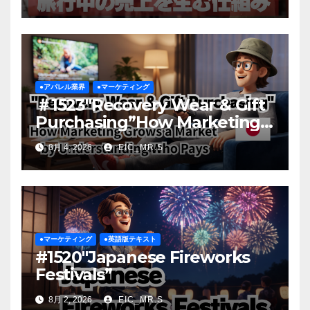
●アパレル業界
●マーケティング
＃1523″Recovery Wear & Gift
Purchasing”How Marketing
Grows a Market by
8月 4, 2026
EIC_MR.S
Understanding Who Pays
●マーケティング
●英語版テキスト
#1520″Japanese Fireworks
Festivals”
8月 2, 2026
EIC_MR.S