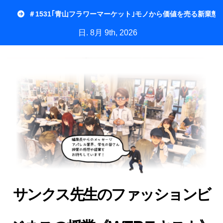
内
＃1531｢青山フラワーマーケット｣モノから価値を売る新業態
容
日. 8月 9th, 2026
を
ス
キ
ッ
プ
サンクス先生のファッションビ