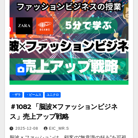
・ザラ
・ビームス
ユニクロ
＃1082 「脳波✕ファッションビジネ
ス」売上アップ戦略
2025-12-08
EIC_MR.S
脳波 × ファッションは、顧客の“無意識の好み”を可視