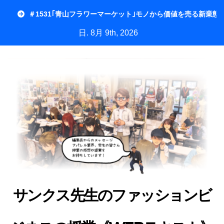
内
＃1531｢青山フラワーマーケット｣モノから価値を売る新業態
容
日. 8月 9th, 2026
を
ス
キ
ッ
プ
サンクス先生のファッションビ