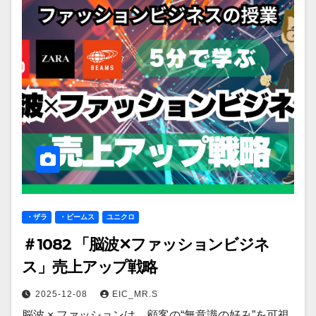
・ザラ
・ビームス
ユニクロ
＃1082 「脳波✕ファッションビジネ
ス」売上アップ戦略
2025-12-08
EIC_MR.S
脳波 × ファッションは、顧客の“無意識の好み”を可視