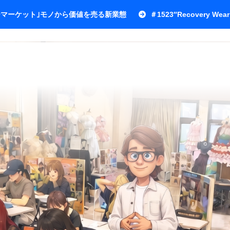
ワーマーケット｣モノから価値を売る新業態
＃1523″Recovery Wear 