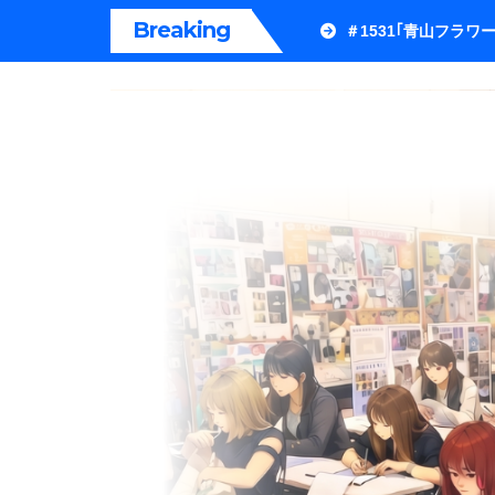
内
Breaking
＃1531｢青山フラ
容
を
ス
キ
ッ
プ