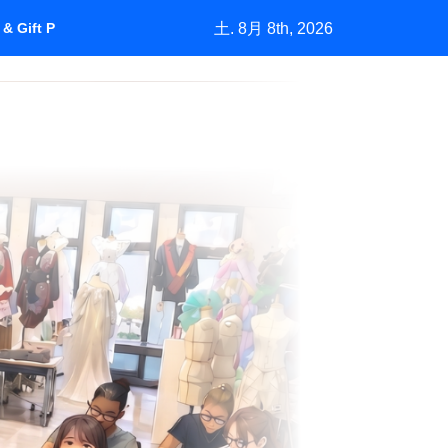
土. 8月 8th, 2026
& Gift Purchasing”How Marketing Grows a Market by Understan