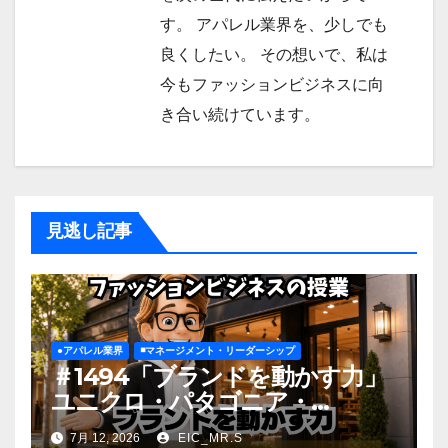
す。 アパレル業界を、少しでも
良くしたい。 その想いで、私は
今もファッションビジネスに向
き合い続けています。
見逃し記事
●アパレル業界
◾️マネージメント・リーダーシップ
＃1494「ブランドを動かす力」
ユニクロ・パタゴニア・
ZARA・無印良品
7月 12, 2026
EIC_MR.S