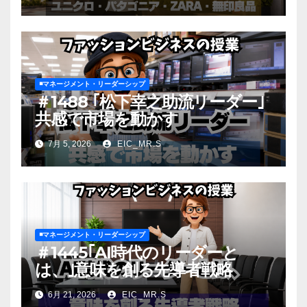
◾️マネージメント・リーダーシップ
＃1488 ｢松下幸之助流リーダー｣
共感で市場を動かす
7月 5, 2026
EIC_MR.S
◾️マネージメント・リーダーシップ
＃1445｢AI時代のリーダーと
は、｣意味を創る先導者戦略
6月 21, 2026
EIC_MR.S