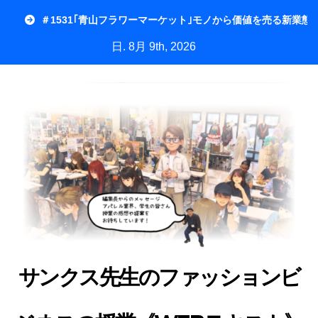
内
＃1531｢青山フラワーマーケット｣モノから価値を売る新業態
容
日. 8月 9th, 2026
を
ス
キ
ッ
プ
サンクス先生のファッションビ