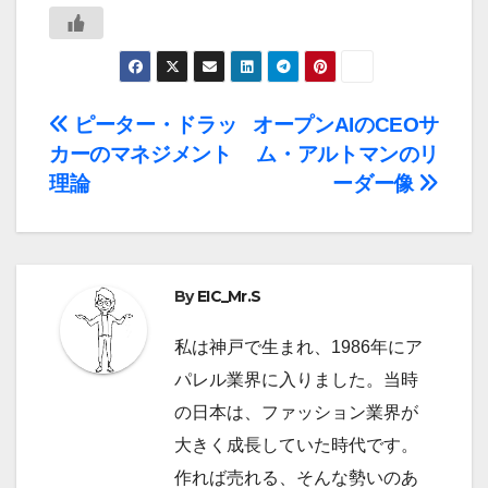
投
ピーター・ドラッ
オープンAIのCEOサ
カーのマネジメント
ム・アルトマンのリ
稿
理論
ーダー像
ナ
ビ
By
EIC_Mr.S
ゲ
ー
私は神戸で生まれ、1986年にア
パレル業界に入りました。当時
シ
の日本は、ファッション業界が
ョ
大きく成長していた時代です。
作れば売れる、そんな勢いのあ