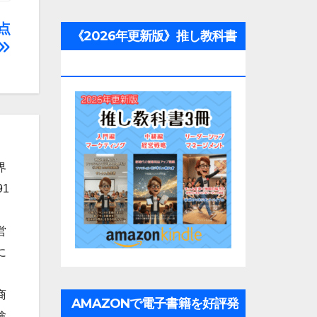
点
《2026年更新版》推し教科書
3冊
界
1
営
に
商
AMAZONで電子書籍を好評発
験