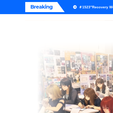
内
Breaking
＃1523″Recovery We
容
を
ス
キ
ッ
プ