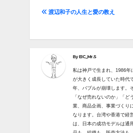
投
渡辺和子の人生と愛の教え
稿
ナ
ビ
By
EIC_Mr.S
ゲ
私は神戸で生まれ、1986
ー
が大きく成長していた時代で
シ
年、バブルが崩壊します。
ョ
「なぜ売れないのか」「ど
業、商品企画、事業づくり
ン
なります。台湾や香港で経
は、日本の成功モデルは通
品も、組織も、販売方法も