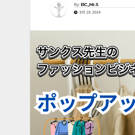
By
EIC_Mr.S
9月 19, 2024