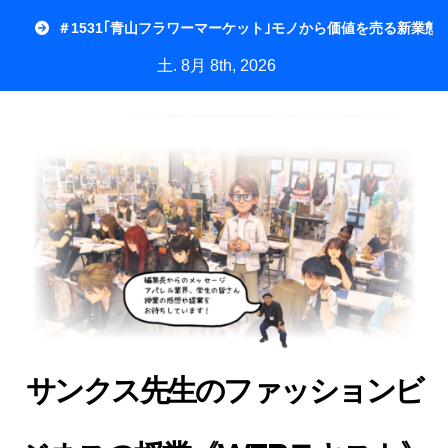
内
＃1531｢青山フラワーマーケット｣モノから価値を売る新業態
容
土. 8月 8th, 2026
を
ス
キ
ッ
プ
サンクス先生のファッションビ