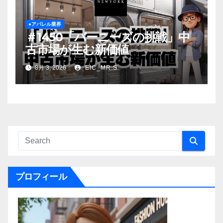
●アパレル業界
＃1450「バーニーズの挑戦」中
古市場が生む新価値
8月 3, 2026
EIC_MR.S
プロフィール