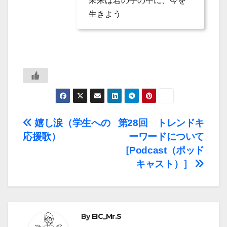
未来は君の手の中に、今を
生きよう
投
嬉し涙（学生への
第28回 トレンドキ
応援歌）
ーワードについて
稿
［Podcast（ポッド
ナ
キャスト）］
ビ
ゲ
By
EIC_Mr.S