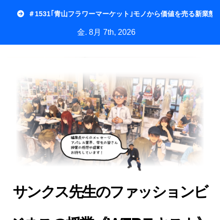
内
＃1531｢青山フラワーマーケット｣モノから価値を売る新業態
容
金. 8月 7th, 2026
を
ス
キ
ッ
プ
サンクス先生のファッションビ