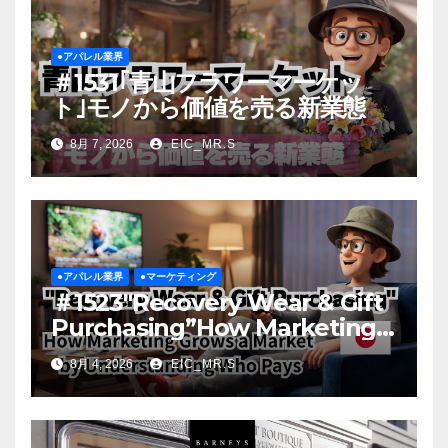
●アパレル業界
＃1531｢青山フラワーマーケッ
ト｣モノから価値を売る新業態
8月 7, 2026
EIC_MR.S
●アパレル業界
●マーケティング
＃1523″Recovery Wear & Gift
Purchasing”How Marketing
Grows a Market by
8月 4, 2026
EIC_MR.S
Understanding Who Pays