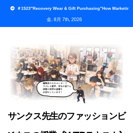
内
＃1523″Recovery Wear & Gift Purchasing”How Marketing
容
金. 8月 7th, 2026
を
ス
キ
ッ
プ
サンクス先生のファッションビ