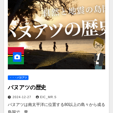
・・・バヌアツ
バヌアツの歴史
2024-12-27
EIC_MR.S
バヌアツは南太平洋に位置する80以上の島々から成る
島国で、豊…