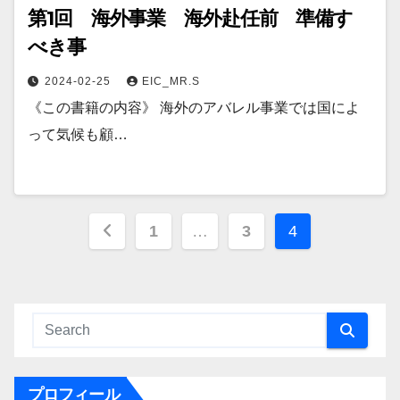
第1回 海外事業 海外赴任前 準備す
べき事
2024-02-25
EIC_MR.S
《この書籍の内容》 海外のアバレル事業では国によ
って気候も顧…
投
1
…
3
4
稿
の
ペ
ー
プロフィール