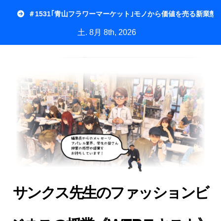
内
＃1531｢青山フラワーマーケット｣モノから価値を売る新業態
容
土. 8月 8th, 2026
を
ス
キ
ッ
プ
サンクス先生のファッションビ