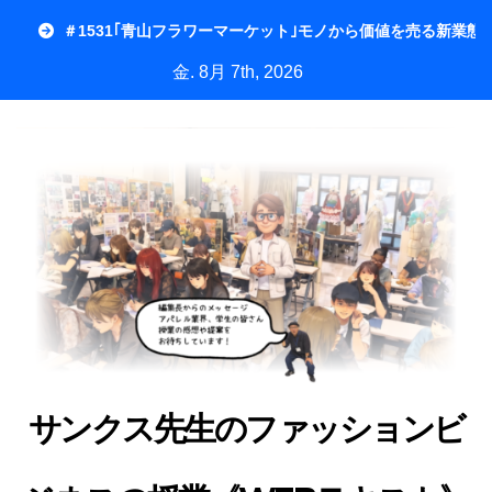
内
＃1531｢青山フラワーマーケット｣モノから価値を売る新業態
容
金. 8月 7th, 2026
を
ス
キ
ッ
プ
サンクス先生のファッションビ