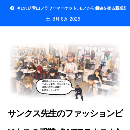
内
＃1531｢青山フラワーマーケット｣モノから価値を売る新業態
容
土. 8月 8th, 2026
を
ス
キ
ッ
プ
サンクス先生のファッションビ