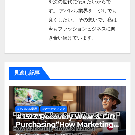
を次の世代に伝えたいからで
す。 アパレル業界を、少しでも
良くしたい。 その想いで、私は
今もファッションビジネスに向
き合い続けています。
見逃し記事
●アパレル業界
●マーケティング
＃1523″Recovery Wear & Gift
Purchasing”How Marketing
Grows a Market by