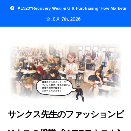
内
＃1523″Recovery Wear & Gift Purchasing”How Marketing
容
金. 8月 7th, 2026
を
ス
キ
ッ
プ
サンクス先生のファッションビ