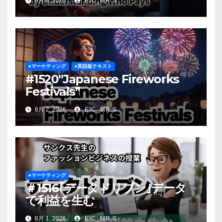
8月 4, 2026
EIC_MR.S
Understanding Who Pays
●マーケティング
●英語版テキスト
#1520″Japanese Fireworks
Festivals”
8月 2, 2026
EIC_MR.S
●マーケティング
＃1516｢データドリブン｣データ
で利益を生む
8月 1, 2026
EIC_MR.S