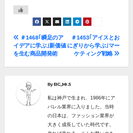
投
＃1468｢瞬足のア
＃1453｢アイスとお
イデアに学ぶ｣新価値
にぎりから学ぶ｣マー
稿
を生む商品開発術
ケティング戦略
ナ
ビ
By
EIC_Mr.S
ゲ
ー
私は神戸で生まれ、1986年にア
パレル業界に入りました。当時
シ
の日本は、ファッション業界が
ョ
大きく成長していた時代です。