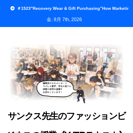
内
＃1523″Recovery Wear & Gift Purchasing”How Marketing
容
金. 8月 7th, 2026
を
ス
キ
ッ
プ
サンクス先生のファッションビ