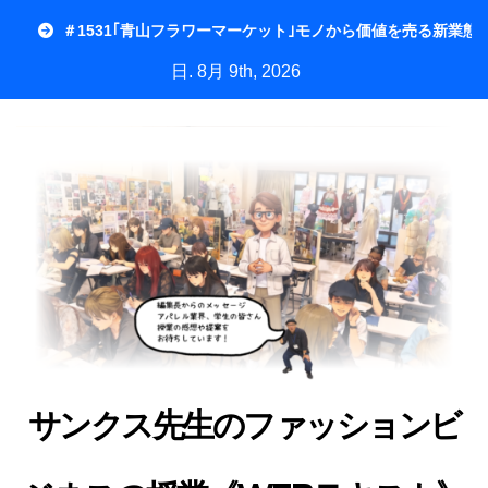
内
＃1531｢青山フラワーマーケット｣モノから価値を売る新業態
容
日. 8月 9th, 2026
を
ス
キ
ッ
プ
サンクス先生のファッションビ