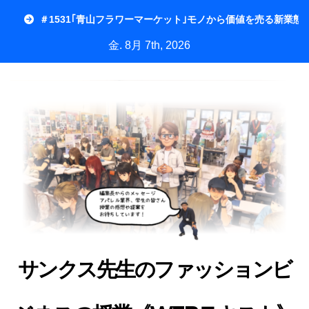
内
＃1531｢青山フラワーマーケット｣モノから価値を売る新業態
容
金. 8月 7th, 2026
を
ス
キ
ッ
プ
サンクス先生のファッションビ