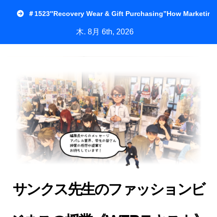
内
＃1523″Recovery Wear & Gift Purchasing”How Marketing
容
木. 8月 6th, 2026
を
ス
キ
ッ
プ
サンクス先生のファッションビ