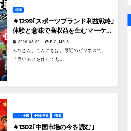
●著書
＃1299｢スポーツブランド利益戦略｣
体験と意味で高収益を生むマーケテ
ィング
2026-03-29
EIC_MR.S
みなさん、こんにちは。最近のビジネスで、
「良いモノを作っても…
・・・中国
◆海外事業
●著書
＃1302｢中国市場の今を読む｣