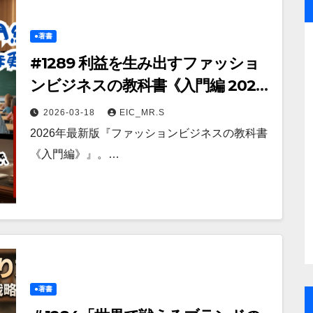
●著書
#1289 利益を生み出すファッショ
ンビジネスの教科書《入門編 2026
年更新版》〜既存ブランドの業務改
2026-03-18
EIC_MR.S
善から新ブランド開発まで、「選ば
2026年最新版『ファッションビジネスの教科書
れる理由」を作る実践ガイド
《入門編》』。…
●著書