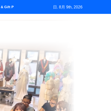
日. 8月 9th, 2026
& Gift Purchasing”How Marketing Grows a Market by Understan