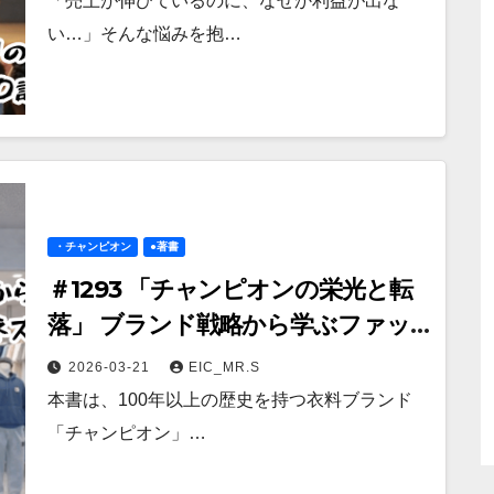
「売上が伸びているのに、なぜか利益が出な
い…」そんな悩みを抱…
・チャンピオン
●著書
＃1293 「チャンピオンの栄光と転
落」 ブランド戦略から学ぶファッ
ションビジネスの本質
2026-03-21
EIC_MR.S
本書は、100年以上の歴史を持つ衣料ブランド
「チャンピオン」…