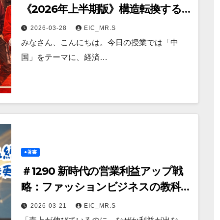
《2026年上半期版》構造転換する
中国ビジネス：ファッションから
2026-03-28
EIC_MR.S
読み解く
みなさん、こんにちは。今日の授業では「中
国」をテーマに、経済…
●著書
＃1290 新時代の営業利益アップ戦
略：ファッションビジネスの教科
書
2026-03-21
EIC_MR.S