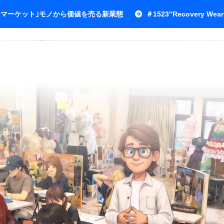
ワーマーケット｣モノから価値を売る新業態
＃1523″Recovery Wear 