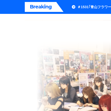
内
Breaking
＃1531｢青山フラ
容
を
ス
キ
ッ
プ