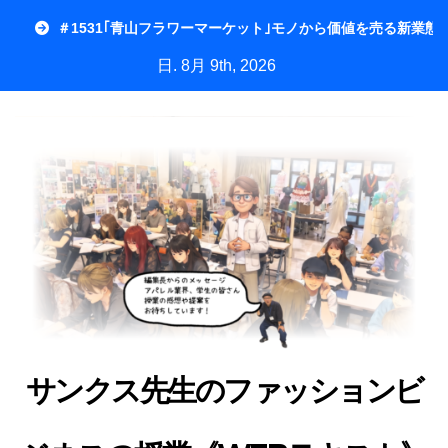
内
＃1531｢青山フラワーマーケット｣モノから価値を売る新業態
容
日. 8月 9th, 2026
を
ス
キ
ッ
プ
サンクス先生のファッションビ