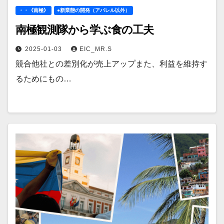
・・《南極》
●新業態の開発（アパレル以外）
南極観測隊から学ぶ食の工夫
2025-01-03
EIC_MR.S
競合他社との差別化が売上アップまた、利益を維持す
るためにもの…