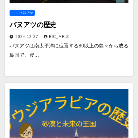
・・・バヌアツ
バヌアツの歴史
2024-12-27
EIC_MR.S
バヌアツは南太平洋に位置する80以上の島々から成る
島国で、豊…