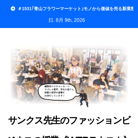
内
＃1531｢青山フラワーマーケット｣モノから価値を売る新業態
容
日. 8月 9th, 2026
を
ス
キ
ッ
プ
サンクス先生のファッションビ