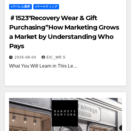
●アパレル業界
●マーケティング
＃1523″Recovery Wear & Gift
Purchasing”How Marketing Grows
a Market by Understanding Who
Pays
2026-08-04
EIC_MR.S
What You Will Learn in This Le…